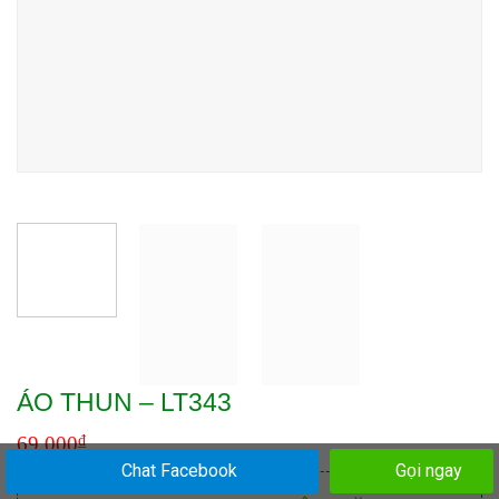
ÁO THUN – LT343
₫
69.000
Chat Facebook
Gọi ngay