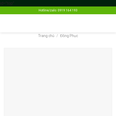
id="top"
Skip
Hotline/zalo: 0919 164 193
to
content
Trang chủ
/
Đồng Phục