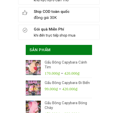
khu vực nội ô Cần Thơ
Ship COD toàn quốc
đồng giá 30K
Gói quà Miễn Phí
khi đến trực tiếp shop mua
SẢN PHẨM
Gấu Bông Capybara Cánh
Tim
–
170.000
₫
420.000
₫
Gấu Bông Capybara Đi Biển
–
99.000
₫
420.000
₫
Gấu Bông Capybara Bóng
Chày