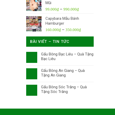
Mũi
–
99.000
₫
990.000
₫
Capybara Mẫu Bánh
Hamburger
–
160.000
₫
350.000
₫
BÀI VIẾT – TIN TỨC
Gấu Bông Bạc Liêu – Quà Tặng
Bạc Liêu
Gấu Bông An Giang – Quà
Tặng An Giang
Gấu Bông Sóc Trăng – Quà
Tặng Sóc Trăng