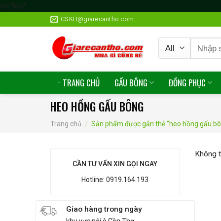
id="top"
Skip
CSKH@giarecantho.com
to
content
Tìm
kiếm:
TRANG CHỦ
GẤU BÔNG
ĐỒNG PHỤC
HEO HỒNG GẤU BÔNG
Trang chủ
/
Sản phẩm được gắn thẻ “heo hồng gấu b
Không t
CẦN TƯ VẤN XIN GỌI NGAY
Hotline: 0919.164.193
Giao hàng trong ngày